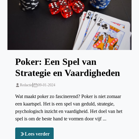
Poker: Een Spel van
Strategie en Vaardigheden
|
Redactie
09-01-2024
Wat maakt poker zo fascinerend? Poker is niet zomaar
een kaartspel. Het is een spel van geduld, strategie,
psychologisch inzicht en vaardigheid. Het doel van het
spel is om de beste hand te vormen door vijf ...
Lees verder