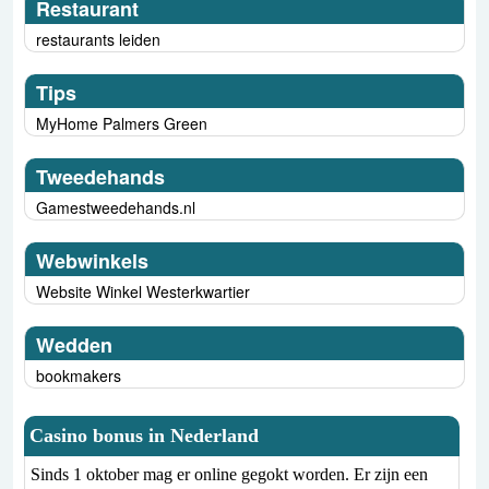
Restaurant
restaurants leiden
Tips
MyHome Palmers Green
Tweedehands
Gamestweedehands.nl
Webwinkels
Website Winkel Westerkwartier
Wedden
bookmakers
Casino bonus in Nederland
Sinds 1 oktober mag er online gegokt worden. Er zijn een