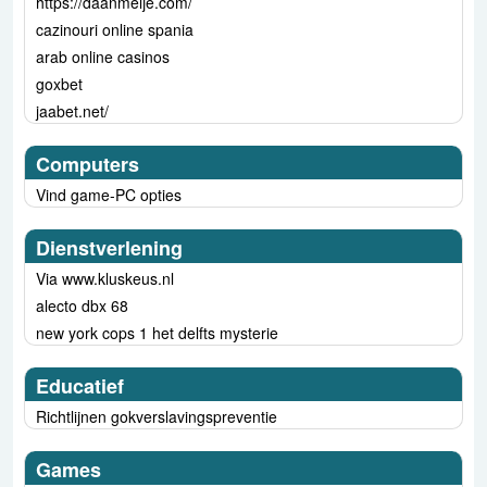
https://daanmeije.com/
cazinouri online spania
arab online casinos
goxbet
jaabet.net/
Computers
Vind game-PC opties
Dienstverlening
Via www.kluskeus.nl
alecto dbx 68
new york cops 1 het delfts mysterie
Educatief
Richtlijnen gokverslavingspreventie
Games