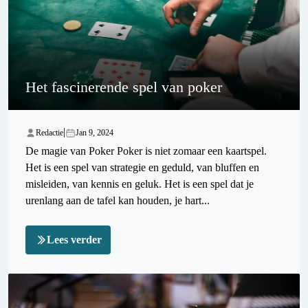
Het fascinerende spel van poker
|
Redactie
Jan 9, 2024
De magie van Poker Poker is niet zomaar een kaartspel.
Het is een spel van strategie en geduld, van bluffen en
misleiden, van kennis en geluk. Het is een spel dat je
urenlang aan de tafel kan houden, je hart...
Lees verder