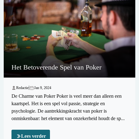
Het Betoverende Spel van Poker
|
Redactie
Jan 9, 2024
De Charme van Poker Poker is veel meer dan alleen een
kaartspel. Het is een spel vol passie, strategie en
psychologie. De aantrekkingskracht van poker is
onmiskenbaar: het element van onzekerheid houdt de sp...
Lees verder